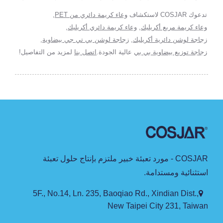
تدعوك COSJAR لاستكشاف
وعاء كريمة دائري من PET
,
وعاء كريمة مربع أكريليك
,
وعاء كريمة دائري أكريليك
,
زجاجة لوشن دائرية أكريليك
,
زجاجة لوشن بي تي جي بيضاوية
,
زجاجة توزيع بيضاوية بي بي
عالية الجودة.
اتصل بنا
لمزيد من التفاصيل!
COSJAR - مورد تعبئة خبير ملتزم بإنتاج حلول تعبئة
استثنائية ومستدامة.
5F., No.14, Ln. 235, Baoqiao Rd., Xindian Dist.,
New Taipei City 231, Taiwan