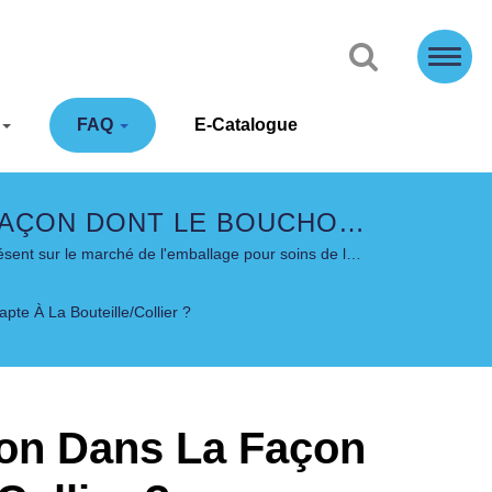
FAQ
E-Catalogue
 FAÇON DONT LE BOUCHON
E ET DURABLES - COSJAR
résent sur le marché de l'emballage pour soins de la
te À La Bouteille/collier ?
tion Dans La Façon