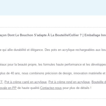
Façon Dont Le Bouchon S'adapte À La Bouteille/collier ? | Emballage I
ui allie durabilité et élégance. Des pots en acrylique rechargeables aux bou
déaux pour la beauté propre, les formules haute performance et les développeu
plus de 40 ans, nous combinons précision de design, innovation matérielle et
ET
,
Pot à crème carré en acrylique
,
Pot à crème rond en acrylique
,
Bouteille 
n ovale en PP
de haute qualité.
Contactez-nous
pour plus de détails !