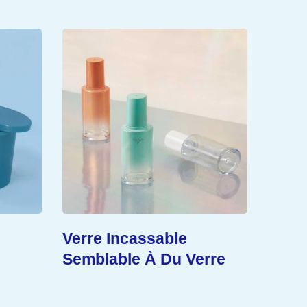
Verre Incassable
Duré
Semblable À Du Verre
Prol