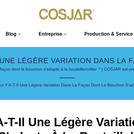
Blog
Entreprise
Production & Service
IL UNE LÉGÈRE VARIATION DANS LA
LE/COLLIER ? | SOLUTIONS DE LUX
a façon dont le bouchon s'adapte à la bouteille/collier ? | COSJAR est p
peau et cosmétiques depuis plus de 40 ans.
oi Y A-T-Il Une Légère Variation Dans La Façon Dont Le Bouchon S'adap
A-T-Il Une Légère Varia