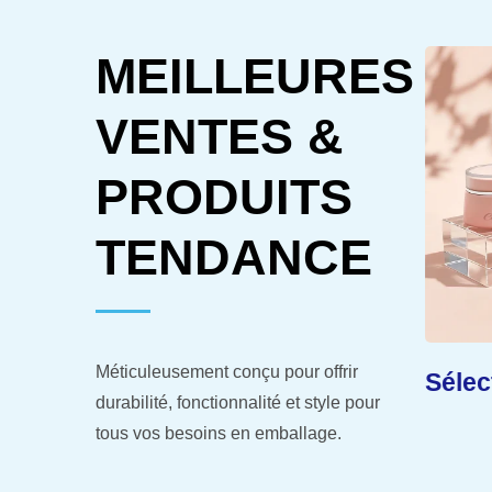
MEILLEURES
VENTES &
PRODUITS
TENDANCE
Méticuleusement conçu pour offrir
Durée De Conservation
Sélec
durabilité, fonctionnalité et style pour
rre
Prolongée
tous vos besoins en emballage.