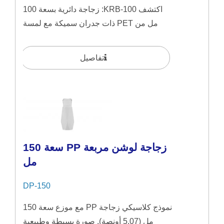
اكتشف KRB-100: زجاجة دائرية بسعة 100
مل من PET ذات جدران سميكة مع لمسة
نهائية تشبه الزجاج. مصمم...
تفاصيل
زجاجة لوشن مربعة PP سعة 150
مل
DP-150
نموذج كلاسيكي زجاجة PP مع موزع سعة 150
مل (5.07 أونصة). صورة بسيطة وطبيعية