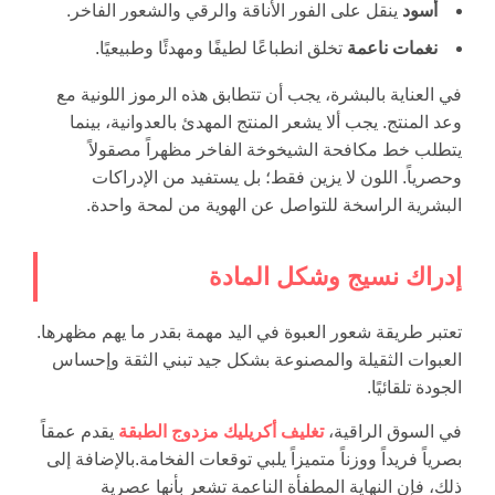
أسود
ينقل على الفور الأناقة والرقي والشعور الفاخر.
نغمات ناعمة
تخلق انطباعًا لطيفًا ومهدئًا وطبيعيًا.
في العناية بالبشرة، يجب أن تتطابق هذه الرموز اللونية مع
وعد المنتج. يجب ألا يشعر المنتج المهدئ بالعدوانية، بينما
يتطلب خط مكافحة الشيخوخة الفاخر مظهراً مصقولاً
وحصرياً. اللون لا يزين فقط؛ بل يستفيد من الإدراكات
البشرية الراسخة للتواصل عن الهوية من لمحة واحدة.
إدراك نسيج وشكل المادة
تعتبر طريقة شعور العبوة في اليد مهمة بقدر ما يهم مظهرها.
العبوات الثقيلة والمصنوعة بشكل جيد تبني الثقة وإحساس
الجودة تلقائيًا.
في السوق الراقية،
تغليف أكريليك مزدوج الطبقة
يقدم عمقاً
بصرياً فريداً ووزناً متميزاً يلبي توقعات الفخامة.بالإضافة إلى
ذلك، فإن النهاية المطفأة الناعمة تشعر بأنها عصرية