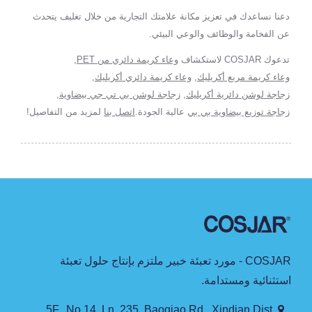
دعنا نساعدك في تعزيز مكانة علامتك التجارية من خلال تغليف يتحدث
عن الفخامة والوظائف والوعي البيئي.
تدعوك COSJAR لاستكشاف
وعاء كريمة دائري من PET
,
وعاء كريمة مربع أكريليك
,
وعاء كريمة دائري أكريليك
,
زجاجة لوشن دائرية أكريليك
,
زجاجة لوشن بي تي جي بيضاوية
,
زجاجة توزيع بيضاوية بي بي
عالية الجودة.
اتصل بنا
لمزيد من التفاصيل!
COSJAR - مورد تعبئة خبير ملتزم بإنتاج حلول تعبئة
استثنائية ومستدامة.
5F., No.14, Ln. 235, Baoqiao Rd., Xindian Dist.,