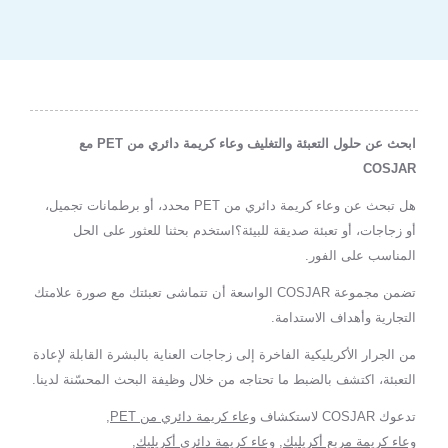
ابحث عن حلول التعبئة والتغليف وعاء كريمة دائري من PET مع
COSJAR
هل تبحث عن وعاء كريمة دائري من PET محدد، أو برطمانات تجميل،
أو زجاجات، أو تعبئة صديقة للبيئة؟استخدم بحثنا للعثور على الحل
المناسب على الفور.
تضمن مجموعة COSJAR الواسعة أن تتماشى تعبئتك مع صورة علامتك
التجارية وأهداف الاستدامة.
من الجرار الأكريليكية الفاخرة إلى زجاجات العناية بالبشرة القابلة لإعادة
التعبئة، اكتشف بالضبط ما تحتاجه من خلال وظيفة البحث المحسّنة لدينا.
تدعوك COSJAR لاستكشاف
وعاء كريمة دائري من PET
,
وعاء كريمة مربع أكريليك
,
وعاء كريمة دائري أكريليك
,