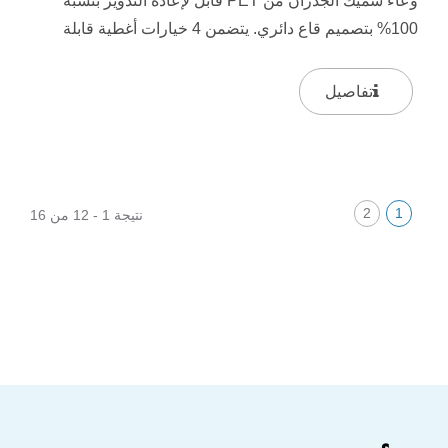
وعاء سميك الجدران من PET قابل لإعادة التدوير بنسبة
100% بتصميم قاع دائري. يتضمن 4 خيارات أغطية قابلة
للتبديل. يوفر الوعاء...
تفاصيل
2
1
نتيجة 1 - 12 من 16