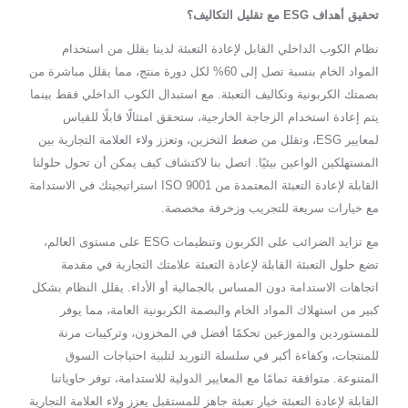
تحقيق أهداف ESG مع تقليل التكاليف؟
نظام الكوب الداخلي القابل لإعادة التعبئة لدينا يقلل من استخدام
المواد الخام بنسبة تصل إلى 60% لكل دورة منتج، مما يقلل مباشرة من
بصمتك الكربونية وتكاليف التعبئة. مع استبدال الكوب الداخلي فقط بينما
يتم إعادة استخدام الزجاجة الخارجية، ستحقق امتثالًا قابلًا للقياس
لمعايير ESG، وتقلل من ضغط التخزين، وتعزز ولاء العلامة التجارية بين
المستهلكين الواعين بيئيًا. اتصل بنا لاكتشاف كيف يمكن أن تحول حلولنا
القابلة لإعادة التعبئة المعتمدة من ISO 9001 استراتيجيتك في الاستدامة
مع خيارات سريعة للتجريب وزخرفة مخصصة.
مع تزايد الضرائب على الكربون وتنظيمات ESG على مستوى العالم،
تضع حلول التعبئة القابلة لإعادة التعبئة علامتك التجارية في مقدمة
اتجاهات الاستدامة دون المساس بالجمالية أو الأداء. يقلل النظام بشكل
كبير من استهلاك المواد الخام والبصمة الكربونية العامة، مما يوفر
للمستوردين والموزعين تحكمًا أفضل في المخزون، وتركيبات مرنة
للمنتجات، وكفاءة أكبر في سلسلة التوريد لتلبية احتياجات السوق
المتنوعة. متوافقة تمامًا مع المعايير الدولية للاستدامة، توفر حاوياتنا
القابلة لإعادة التعبئة خيار تعبئة جاهز للمستقبل يعزز ولاء العلامة التجارية