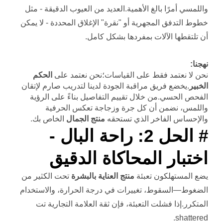
واللمسي أمرًا بالغ الأهمية.العديد من العيوب الدقيقة - مثل
خطوط التدفق المجهرية أو "نقرة" الإغلاق المحددة - لا يمكن
أن تلتقطها الآلات بمفردها بشكل كامل.
نهجنا:
نحن لا نعتمد فقط على القياسات؛نحن نعتمد على
الحكم
الخبير
.يخضع فريق مراقبة الجودة لدينا لتدريب صارم لإتقان
الفحص الحسي.من خلال تقييم التفاصيل بناءً على الرؤية
واللمس، نضمن أن كل جرة وزجاجة تعكس الحرفية
والإحساس الفاخر الذي تستحقه
منتج الجمال
الخاص بك.
# الحل 2: راحة البال -
اختبار المحاكاة الدقيق
يضع المستهلكون تعبئة
منتج العناية بالبشرة
تحت الكثير من
الضغوط—السقوط، تغييرات في درجة الحرارة، والاستخدام
المتكرر.إذا فشلت التعبئة، فإن ثقة العلامة التجارية تت
shattered.