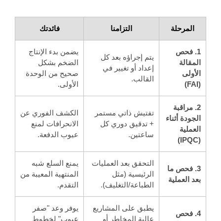
المرحلة
التزامنا
فائدتك
1. فحص
يضمن بدء الإنتاج
يتم إجراؤه بعد كل
المقالة
الضخم بشكل
إعداد أو تغيير في
الأولى
صحيح من الوحدة
القالب.
(FAI)
الأولى.
2. مراقبة
تفتيش ذاتي مستمر
الكشف الفوري عن
الجودة أثناء
+ تدقيق دوري كل
الانحرافات لمنع
العملية
ساعتين.
عيوب الدفعة.
(IPQC)
التحقق بعد العمليات
يمنع السلع شبه
3. فحص ما
الرئيسية (مثل
المنتهية المعيبة من
بعد العملية
الطباعة/التغليف).
التقدم.
يطبق على المشاريع
يوفر وعد "صفر
4. فحص
عالية المخاطر أو
عيوب" لخطوط