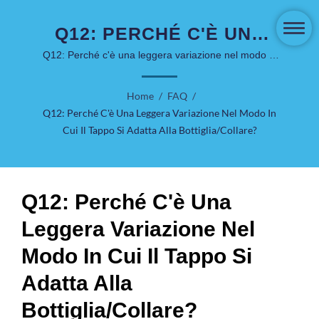
Q12: PERCHÉ C'È UNA
LEGGERA VARIAZIONE
Q12: Perché c'è una leggera variazione nel modo in
cui il tappo si adatta alla bottiglia/collare? | COSJAR
NEL MODO IN CUI IL
è attiva nel mercato dell'imballaggio per la cura della
Home
/
FAQ
/
TAPPO SI ADATTA ALLA
pelle e cosmetici da oltre 40 anni.
Q12: Perché C'è Una Leggera Variazione Nel Modo In
BOTTIGLIA/COLLARE? |
Cui Il Tappo Si Adatta Alla Bottiglia/collare?
SOLUZIONI DI LUSSO E
SOSTENIBILI - COSJAR
Q12: Perché C'è Una
Leggera Variazione Nel
Modo In Cui Il Tappo Si
Adatta Alla
Bottiglia/collare?