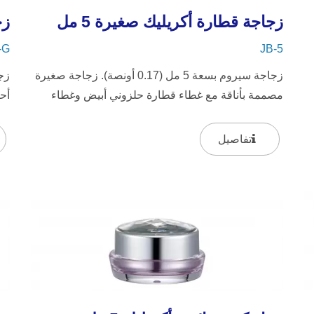
زجاجة قطارة أكريليك صغيرة 5 مل
زج
-G
JB-5
زجاجة سيروم بسعة 5 مل (0.17 أونصة). زجاجة صغيرة
مصممة بأناقة مع غطاء قطارة حلزوني أبيض وغطاء
أح
صغير، تتميز الزجاجة الشفافة...
حل
تفاصيل