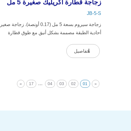
زجاجة قطارة أكريليك صغيرة 5 مل
JB-5-S
زجاجة سيروم بسعة 5 مل (0.17 أونصة). زجاجة صغي
أحادية الطبقة مصممة بشكل أنيق مع طوق قطارة
حلزوني مطلي بالذهب أو الفضة...
تفاصيل
…
»
17
04
03
02
01
«