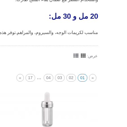
20 مل و 30 مل:
مناسب لكريمات الوجه، والسيروم، والمراهم.توفر هذه الح
عرض:
…
»
17
04
03
02
01
«