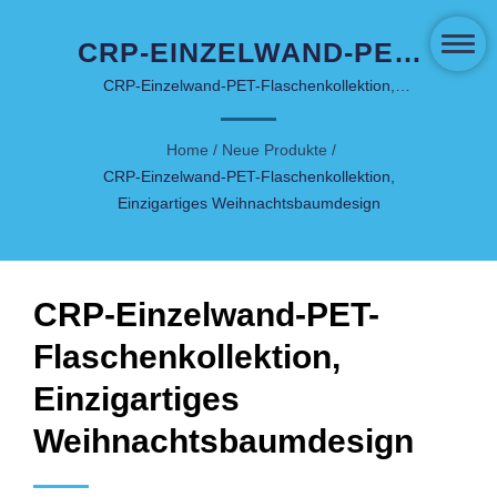
CRP-EINZELWAND-PET-
FLASCHENKOLLEKTION,
CRP-Einzelwand-PET-Flaschenkollektion,
einzigartiges Weihnachtsbaumdesign | Innovative
EINZIGARTIGES
Verpackungen für Hautpflege und Kosmetik -
Home
/
Neue Produkte
/
WEIHNACHTSBAUMDESIGN
COSJAR
CRP-Einzelwand-PET-Flaschenkollektion,
| ANPASSBARER
Einzigartiges Weihnachtsbaumdesign
HERSTELLER VON
LUXUSVERPACKUNGEN -
CRP-Einzelwand-PET-
COSJAR
Flaschenkollektion,
Einzigartiges
Weihnachtsbaumdesign