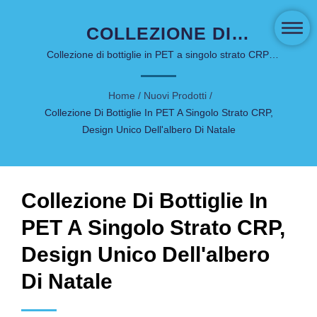
COLLEZIONE DI
BOTTIGLIE IN PET A
Collezione di bottiglie in PET a singolo strato CRP,
design unico dell'albero di Natale | Packaging
SINGOLO STRATO CRP,
Innovativo per Skincare e Cosmetici - COSJAR
Home
/
Nuovi Prodotti
/
DESIGN UNICO
Collezione Di Bottiglie In PET A Singolo Strato CRP,
DELL'ALBERO DI NATALE
Design Unico Dell'albero Di Natale
| PRODUTTORE DI
PACKAGING DI LUSSO
Collezione Di Bottiglie In
PERSONALIZZABILE -
PET A Singolo Strato CRP,
COSJAR
Design Unico Dell'albero
Di Natale