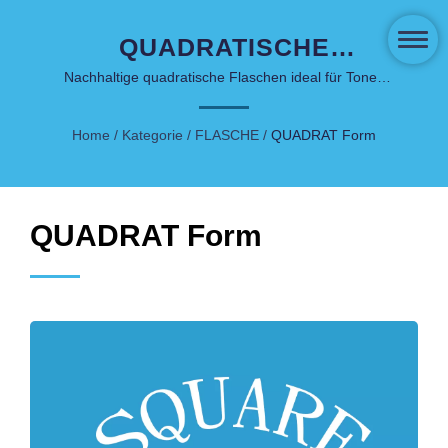
QUADRATISCHE
KOSMETISCHE
Nachhaltige quadratische Flaschen ideal für Toner,
Sprays und wasserbasierte Hautpflegeprodukte
FLASCHEN -
Home
/
Kategorie
/
FLASCHE
/
QUADRAT Form
KLASSISCHE &
VIELSEITIGE
HAUTPFLEGEVERPACKUNG
QUADRAT Form