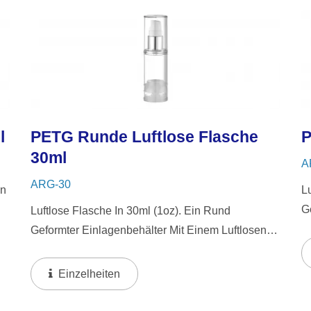
l
PETG Runde Luftlose Flasche
P
30ml
A
ARG-30
In
L
G
Luftlose Flasche In 30ml (1oz). Ein Rund
S
Geformter Einlagenbehälter Mit Einem Luftlosen
D
System, Das Ein Elegantes Transparentes Design
H
Mit Glänzenden Aluminiumkomponenten
Einzelheiten
Akzentuiert. Das Luftlose Design...