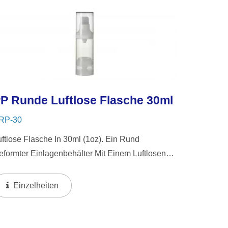
P Runde Luftlose Flasche 30ml
RP-30
uftlose Flasche In 30ml (1oz). Ein Rund
eformter Einlagenbehälter Mit Einem Luftlosen
ystem, Das Ein Elegantes, Mattes Kragen-
esign Aufweist. Das Luftlose Design Sorgt Für
Einzelheiten
ygienische Und Luftdichte...