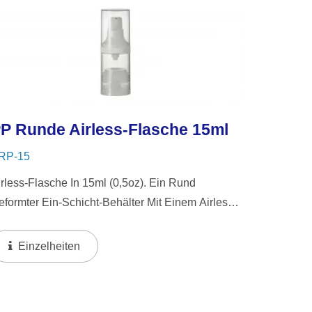
P Runde Airless-Flasche 15ml
RP-15
irless-Flasche In 15ml (0,5oz). Ein Rund
eformter Ein-Schicht-Behälter Mit Einem Airless
ystem, Das Ein Elegantes, Mattes Kragen-
esign Aufweist. Das Airless Design Sorgt Für
Einzelheiten
ygienische Und Luftdichte...