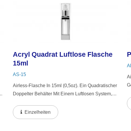
Acryl Quadrat Luftlose Flasche
P
15ml
A
AS-15
A
G
Airless-Flasche In 15ml (0,5oz). Ein Quadratischer
S
Doppelter Behälter Mit Einem Luftlosen System,
D
Das Ein Schlankes, Transparentes Design Mit
H
.
Glänzenden Aluminiumkomponenten Kombiniert.
Einzelheiten
Das Luftlose...