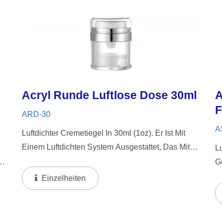
Acryl Runde Luftlose Dose 30ml
A
F
ARD-30
A
Luftdichter Cremetiegel In 30ml (1oz). Er Ist Mit
Einem Luftdichten System Ausgestattet, Das Mit
L
Einem Einzigen Druck Funktioniert. Dieses
n
G
System Gibt Eine Kleine Menge Des Inhalts Auf
S
Einzelheiten
Die Oberfläche...
D
Au