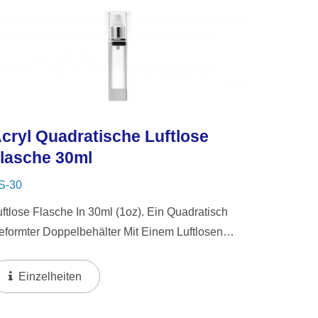
cryl Quadratische Luftlose
lasche 30ml
S-30
uftlose Flasche In 30ml (1oz). Ein Quadratisch
eformter Doppelbehälter Mit Einem Luftlosen
ystem, Das Ein Schlankes, Transparentes
esign Mit Glänzenden Aluminiumkomponenten
Einzelheiten
fweist. Das Luftlose...