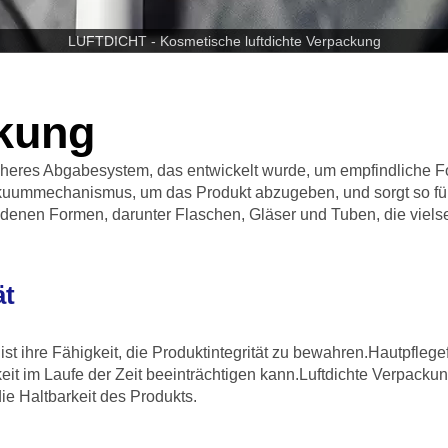
LUFTDICHT - Kosmetische luftdichte Verpackung
ckung
icheres Abgabesystem, das entwickelt wurde, um empfindliche F
uummechanismus, um das Produkt abzugeben, und sorgt so für
iedenen Formen, darunter Flaschen, Gläser und Tuben, die viels
ät
ist ihre Fähigkeit, die Produktintegrität zu bewahren.Hautpflegef
mkeit im Laufe der Zeit beeinträchtigen kann.Luftdichte Verpack
ie Haltbarkeit des Produkts.