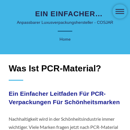
EIN EINFACHER
LEITFADEN FÜR PCR-
Anpassbarer Luxusverpackungshersteller - COSJAR
VERPACKUNGEN FÜR
Home
SCHÖNHEITSMARKEN |
INNOVATIVE
HAUTPFLEGE- UND
Was Ist PCR-Material?
KOSMETIKVERPACKUNGEN
- COSJAR
Ein Einfacher Leitfaden Für PCR-
Verpackungen Für Schönheitsmarken
Nachhaltigkeit wird in der Schönheitsindustrie immer
wichtiger. Viele Marken fragen jetzt nach PCR-Material