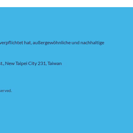
kenkonzepten widmen.
verpflichtet hat, außergewöhnliche und nachhaltige
st., New Taipei City 231, Taiwan
served.