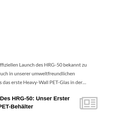
offiziellen Launch des HRG-50 bekannt zu
uch in unserer umweltfreundlichen
s das erste Heavy-Wall PET-Glas in der
urde der HRG-50 entwickelt, um das
 Des HRG-50: Unser Erster
rtige Gefühl von Glas zu vermitteln und
PET-Behälter
hsten Standards der modernen Nachhaltigkeit