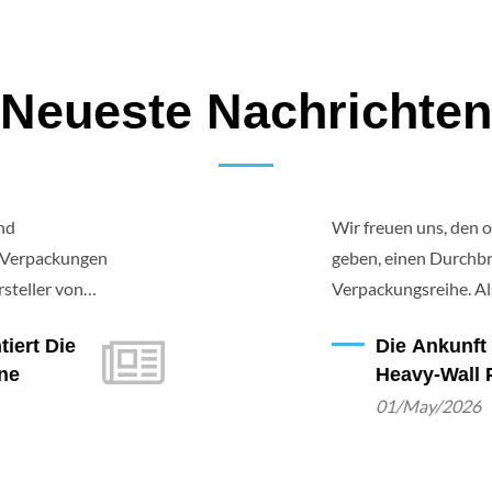
Neueste Nachrichten
nd
Wir freuen uns, den 
 Verpackungen
geben, einen Durchbr
steller von
Verpackungsreihe. Al
e Schönheitsbranche,
COSJAR-Kollektion w
iert Die
Die Ankunft
tigen Innovation an:
substanzielle, hochwe
ne
Heavy-Wall 
 Serie kombiniert
gleichzeitig die höc
01/May/2026
en und
einzuhalten.
l für
ologischen