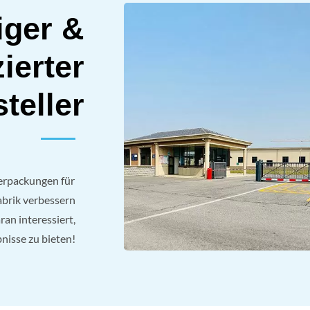
iger &
zierter
teller
erpackungen für
abrik verbessern
ran interessiert,
nisse zu bieten!