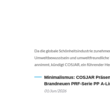
Da die globale Schönheitsindustrie zunehme
Umweltbewusstsein und umweltfreundliche
annimmt, kündigt COSJAR, ein führender Her
hochwertigen Kunststoffverpackungen für di
Minimalismus: COSJAR Präsent
stolz die Einführung seiner neuesten nachhal
Brandneuen PRF-Serie PP A-Li
die PRF Series PP A-Line Flasche. Diese neue
Flaschen
01/Jun/2026
modernes ökologisches Design mit einer klar
minimalistischen Silhouette und wurde speziel
Schönheitsmarken entwickelt, die sich der ök