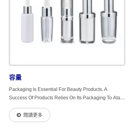
容量
Packaging Is Essential For Beauty Products. A
Success Of Products Relies On Its Packaging To Atact
Customers' Attention. Please Allow Us To Lead You
Into An Exciting Packaging World. COSJAR Will Be
閱讀更多
Your...