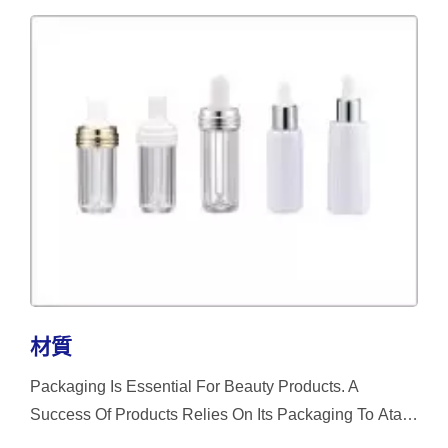
材質
Packaging Is Essential For Beauty Products. A
Success Of Products Relies On Its Packaging To Atact
Customers' Attention. Please Allow Us To Lead You