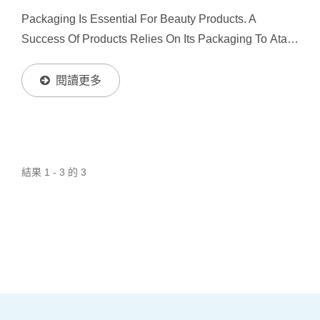
Packaging Is Essential For Beauty Products. A
Success Of Products Relies On Its Packaging To Atact
Customers' Attention. Please Allow Us To Lead You
Into An Exciting Packaging World. COSJAR Will Be
閱讀更多
Your...
結果 1 - 3 的 3