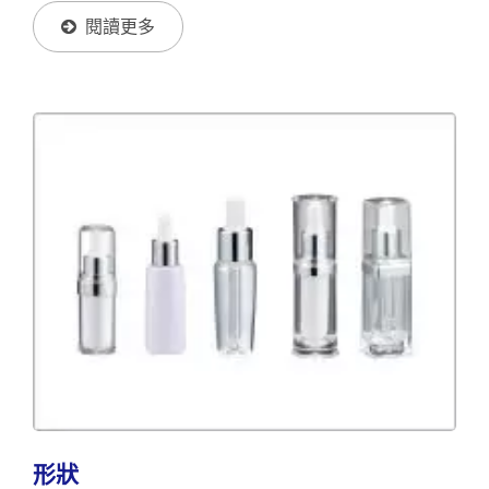
Into An Exciting Packaging World. COSJAR Will Be
閱讀更多
Your...
形狀