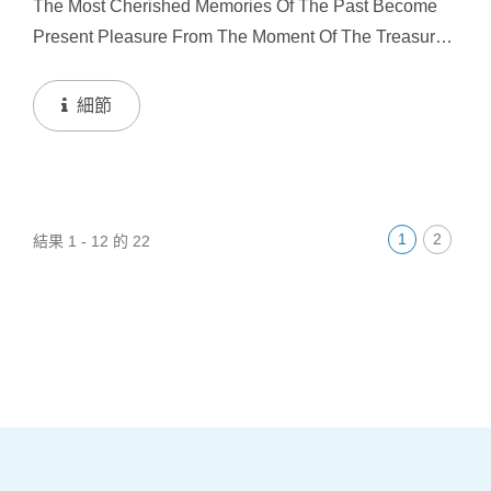
The Most Cherished Memories Of The Past Become
Present Pleasure From The Moment Of The Treasure
Was Found.
細節
1
2
結果 1 - 12 的 22