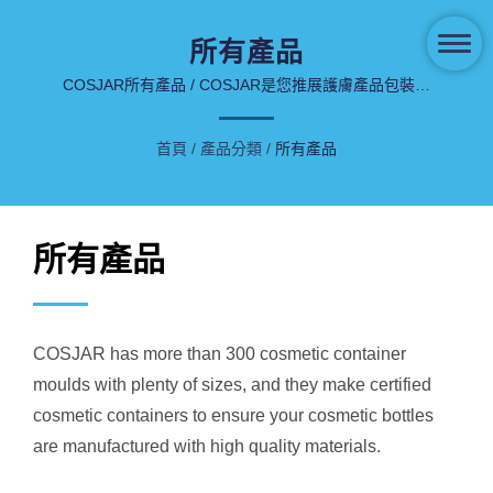
所有產品
COSJAR所有產品 / COSJAR是您推展護膚產品包裝製
造商的最佳選擇。
首頁
/
產品分類
/
所有產品
所有產品
COSJAR has more than 300 cosmetic container
moulds with plenty of sizes, and they make certified
cosmetic containers to ensure your cosmetic bottles
are manufactured with high quality materials.