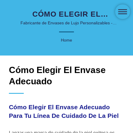
CÓMO ELEGIR EL
ENVASE ADECUADO
Fabricante de Envases de Lujo Personalizables -
COSJAR.
PARA TU LÍNEA DE
Home
CUIDADO DE LA PIEL |
EMPAQUE DE CUIDADO
DE LA PIEL Y
Cómo Elegir El Envase
COSMÉTICOS
Adecuado
INNOVADOR - COSJAR
Cómo Elegir El Envase Adecuado
Para Tu Línea De Cuidado De La Piel
Lanzar una marca de cuidado de la piel exitosa es