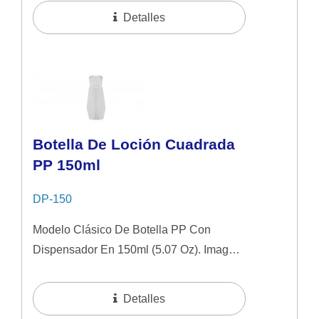
Al Vidrio. Diseñado Para Sueros Y
Detalles
Cosméticos De Alta...
Botella De Loción Cuadrada
PP 150ml
DP-150
Modelo Clásico De Botella PP Con
Dispensador En 150ml (5.07 Oz). Imagen
Simple Y Natural Ideal Para Productos De
Cuidado De La Piel De Gama Media. Se
Detalles
Sugiere...