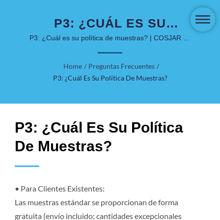
P3: ¿CUÁL ES SU
POLÍTICA DE
P3: ¿Cuál es su política de muestras? | COSJAR ha
estado en el mercado de envases para cuidado de la
MUESTRAS? |
piel y cosméticos durante más de 40 años.
Home
/
Preguntas Frecuentes
/
SOLUCIONES DE LUJO Y
P3: ¿Cuál Es Su Política De Muestras?
SOSTENIBLES - COSJAR
P3: ¿Cuál Es Su Política
De Muestras?
• Para Clientes Existentes:
Las muestras estándar se proporcionan de forma
gratuita (envío incluido; cantidades excepcionales