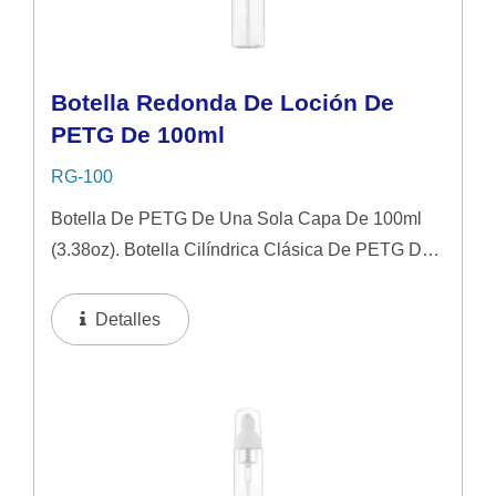
Botella Redonda De Loción De
PETG De 100ml
RG-100
Botella De PETG De Una Sola Capa De 100ml
(3.38oz). Botella Cilíndrica Clásica De PETG De
Pared Simple Con Tapa A Ras. Esta Botella De
50ml Es Una Excelente Opción Para Juegos De
Detalles
Regalo, Sueros Faciales,...