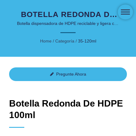
BOTELLA REDONDA DE
HDPE SOSTENIBLE DE
Botella dispensadora de HDPE reciclable y ligera con
opciones de material PCR y servicios de decoración
100 ML PARA
personalizada.
Home
/
Categoría
/
35-120ml
PRODUCTOS DE
CUIDADO DE LA PIEL DE
GAMA MEDIA.
Pregunte Ahora
Botella Redonda De HDPE
100ml