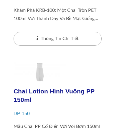
Khám Phá KRB-100: Một Chai Tròn PET
100ml Với Thành Dày Và Bề Mặt Giống
Như Kính. Được Thiết Kế Cho Các Loại
Serum Và Mỹ...
Thông Tin Chi Tiết
Chai Lotion Hình Vuông PP
150ml
DP-150
Mẫu Chai PP Cổ Điển Với Vòi Bơm 150ml