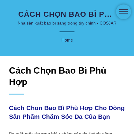
CÁCH CHỌN BAO BÌ PHÙ
HỢP CHO DÒNG SẢN
Nhà sản xuất bao bì sang trọng tùy chỉnh - COSJAR
PHẨM CHĂM SÓC DA
Home
CỦA BẠN | BAO BÌ CHĂM
SÓC DA VÀ MỸ PHẨM
SÁNG TẠO - COSJAR
Cách Chọn Bao Bì Phù
Hợp
Cách Chọn Bao Bì Phù Hợp Cho Dòng
Sản Phẩm Chăm Sóc Da Của Bạn