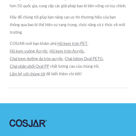
hơn 50 quốc gia, cung cấp các giải pháp bao bì bền vững và tùy chỉnh.
Hãy để chúng tôi giúp bạn nâng cao uy tín thương hiệu của bạn
thông qua bao bì thể hiện sự sang trọng, chức năng và ý thức về môi
trường.
COSJAR mời bạn khám phá
Hũ kem tròn PET
,
Hũ kem vuông Acrylic
,
Hũ kem tròn Acrylic
,
Chai kem dưỡng da tròn acrylic
,
Chai lotion Oval PETG
,
Chai phân phối Oval PP
chất lượng cao của chúng tôi.
Liên hệ với chúng tôi
để biết thêm chi tiết!