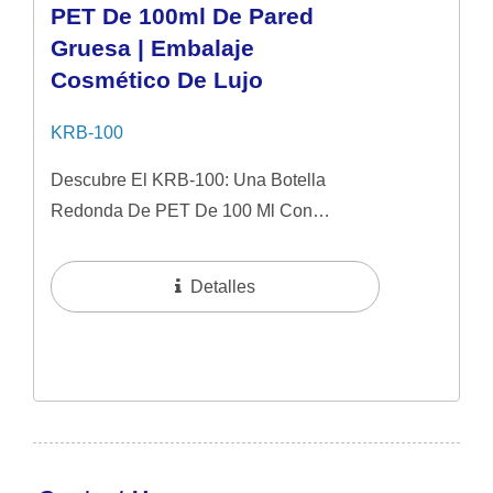
PET De 100ml De Pared
Gruesa | Embalaje
Cosmético De Lujo
KRB-100
Descubre El KRB-100: Una Botella
Redonda De PET De 100 Ml Con
Paredes Gruesas Y Un Acabado Similar
Al Vidrio. Diseñado Para Sueros Y
Detalles
Cosméticos De Alta...