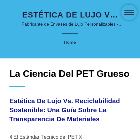
ESTÉTICA DE LUJO VS.
RECICLABILIDAD
Fabricante de Envases de Lujo Personalizables -
COSJAR.
SOSTENIBLE: UNA GUÍA
Home
SOBRE LA
TRANSPARENCIA DE
MATERIALES | EMPAQUE
La Ciencia Del PET Grueso
DE CUIDADO DE LA PIEL
Y COSMÉTICOS
Estética De Lujo Vs. Reciclabilidad
INNOVADOR - COSJAR
Sostenible: Una Guía Sobre La
Transparencia De Materiales
§ El Estándar Técnico del PET §