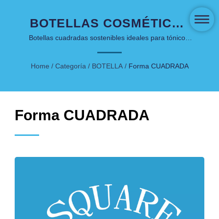
BOTELLAS COSMÉTICAS
DE FORMA CUADRADA -
Botellas cuadradas sostenibles ideales para tónicos,
sprays y productos de cuidado de la piel a base de
EMBALAJE CLÁSICO Y
agua
Home
/
Categoría
/
BOTELLA
/
Forma CUADRADA
VERSÁTIL PARA EL
CUIDADO DE LA PIEL
Forma CUADRADA