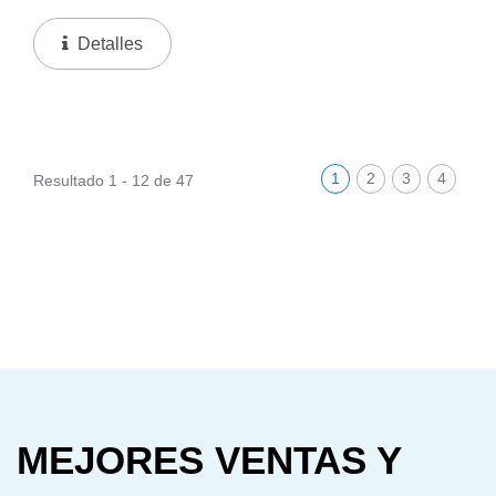
Su Diseño Atemporal Se Adapta Tanto A Hombres
Como A Mujeres, Ofreciendo Durabilidad Y Elegancia
Detalles
Para Todas...
1
2
3
4
Resultado 1 - 12 de 47
MEJORES VENTAS Y