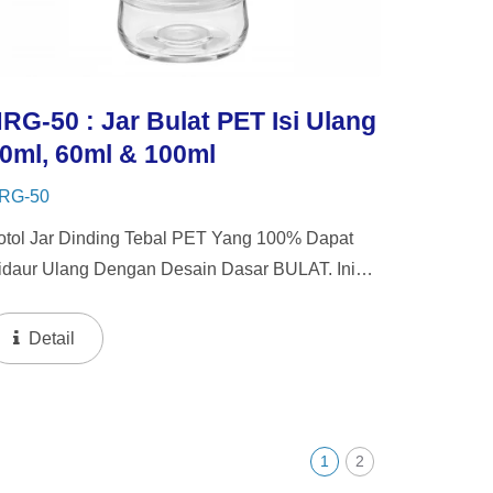
RG-50 : Jar Bulat PET Isi Ulang
0ml, 60ml & 100ml
RG-50
otol Jar Dinding Tebal PET Yang 100% Dapat
idaur Ulang Dengan Desain Dasar BULAT. Ini
ermasuk 4 Pilihan Tutup Yang Dapat
ipertukarkan. Botol Ini Menawarkan Sistem
Detail
engisian Ulang Dengan Kapasitas 50ml...
1
2