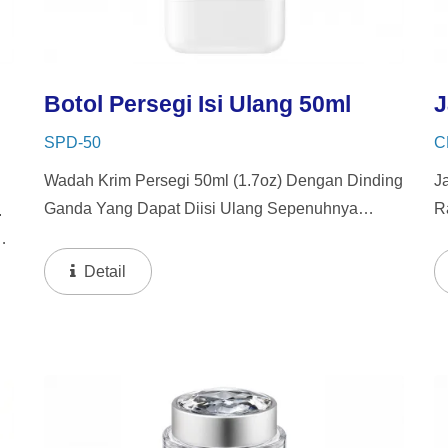
Botol Persegi Isi Ulang 50ml
J
SPD-50
C
Wadah Krim Persegi 50ml (1.7oz) Dengan Dinding
J
Ganda Yang Dapat Diisi Ulang Sepenuhnya
R
.
Terbuat Dari PP, Tersedia Dalam Finishing Glossy
K
Dan Matte, Dengan 4 Sisi Yang Sama Dan Sudut
D
Detail
Bulat Untuk Mencegah...
K