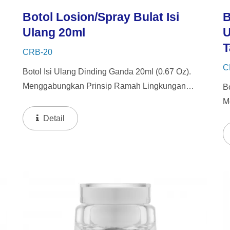
Botol Losion/Spray Bulat Isi
B
Ulang 20ml
U
T
CRB-20
C
Botol Isi Ulang Dinding Ganda 20ml (0.67 Oz).
Menggabungkan Prinsip Ramah Lingkungan
B
Dengan Sentuhan Kemewahan, Kemasan Kami
M
Memiliki Desain Dinding Tebal Dengan Botol
D
Detail
Dalam Yang Dapat Diisi Ulang. Pendekatan...
M
D