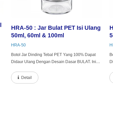
l
HRA-50 : Jar Bulat PET Isi Ulang
H
50ml, 60ml & 100ml
5
HRA-50
H
Botol Jar Dinding Tebal PET Yang 100% Dapat
B
at
Didaur Ulang Dengan Desain Dasar BULAT. Ini
D
Termasuk 4 Pilihan Tutup Yang Dapat
T
Dipertukarkan. Botol Ini Menawarkan Sistem
D
Detail
Pengisian Ulang Dengan Kapasitas 50ml...
P