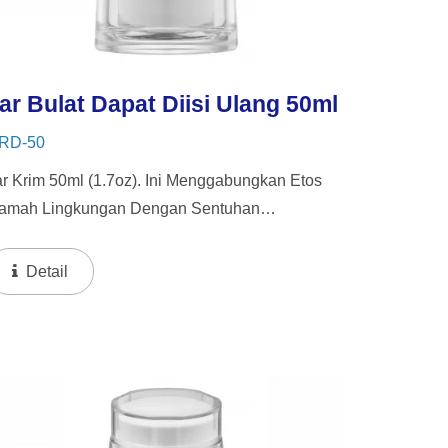
ar Bulat Dapat Diisi Ulang 50ml
RD-50
ar Krim 50ml (1.7oz). Ini Menggabungkan Etos
amah Lingkungan Dengan Sentuhan
emewahan, Menawarkan Jar Dalam Yang Dapat
iisi Ulang Untuk Mendorong Penggunaan
Detail
embali Dan Daur Ulang.