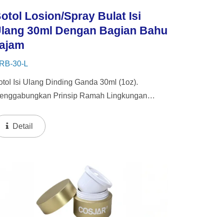
otol Losion/Spray Bulat Isi
lang 30ml Dengan Bagian Bahu
ajam
RB-30-L
otol Isi Ulang Dinding Ganda 30ml (1oz).
enggabungkan Prinsip Ramah Lingkungan
engan Sentuhan Kemewahan, Kemasan Kami
emiliki Desain Dinding Tebal Dengan Botol
Detail
alam Yang Dapat Diisi Ulang. Pendekatan...