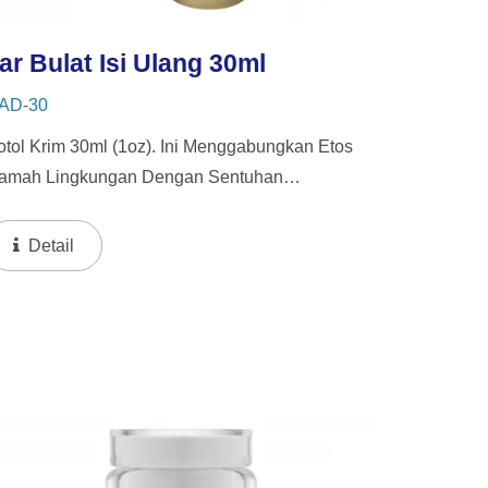
ar Bulat Isi Ulang 30ml
AD-30
otol Krim 30ml (1oz). Ini Menggabungkan Etos
amah Lingkungan Dengan Sentuhan
emewahan, Menawarkan Jar Dalam Yang Dapat
iisi Ulang Untuk Mendorong Penggunaan
Detail
embali Dan Daur Ulang.