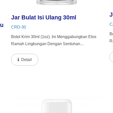
J
Jar Bulat Isi Ulang 30ml
hu
C
CRD-30
B
Botol Krim 30ml (1oz). Ini Menggabungkan Etos
R
Ramah Lingkungan Dengan Sentuhan
K
Kemewahan, Menawarkan Jar Dalam Yang Dapat
D
Diisi Ulang Untuk Mendorong Penggunaan
Detail
K
Kembali Dan Daur Ulang.