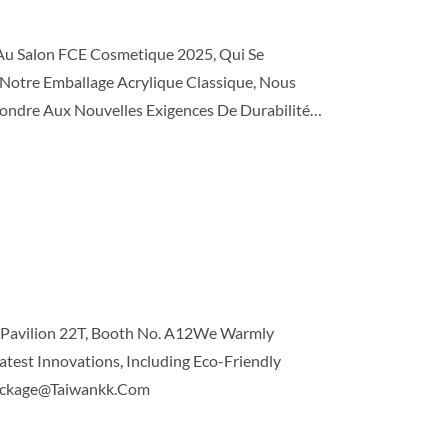
u Salon FCE Cosmetique 2025, Qui Se
 Notre Emballage Acrylique Classique, Nous
ndre Aux Nouvelles Exigences De Durabilité
 Innovations Et De Discuter Directement Avec
0 📌 Stand : L71 Découvrez Nos Dernières
 Pavilion 22T, Booth No. A12We Warmly
est Innovations, Including Eco-Friendly
 Package@taiwankk.com