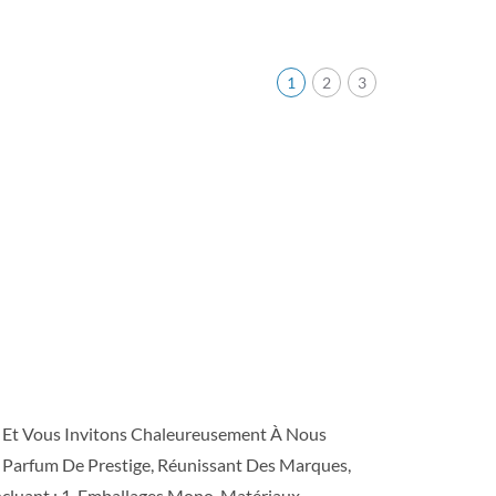
1
2
3
 Et Vous Invitons Chaleureusement À Nous
e Parfum De Prestige, Réunissant Des Marques,
ncluant : 1. Emballages Mono-Matériaux