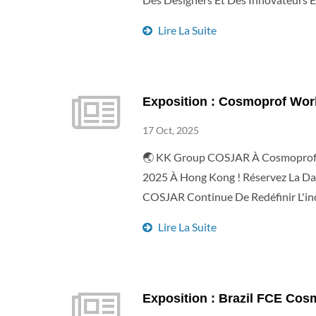
Durables (PET / PETG / PP / HDPE) 
Lire La Suite
Rechargeables, Alliant Esthétique 
Prestige Détails De L'événement : ★
Assister Gratuitement : Https://re
Lors Du Salon Et D'explorer Des Op
Exposition : Cosmoprof Wo
17 Oct, 2025
🌏 KK Group COSJAR À Cosmoprof A
2025 À Hong Kong ! Réservez La D
COSJAR Continue De Redéfinir L'ind
Élégantes. ✨ Détails De L'événeme
Lire La Suite
Pas L'occasion D'explorer Comment
Ensemble L'avenir De La Beauté — N
Package@taiwankk.com
Exposition : Brazil FCE Cos