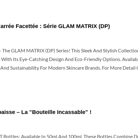
arrée Facettée : Série GLAM MATRIX (DP)
- The GLAM MATRIX (DP) Series! This Sleek And Stylish Collectio
 With Its Eye-Catching Design And Eco-Friendly Options. Availab
s And Sustainability For Modern Skincare Brands. For More Deta
aisse – La "Bouteille Incassable" !
T Bottles: Available In 50ml And 100ml, These Bottles Combine D