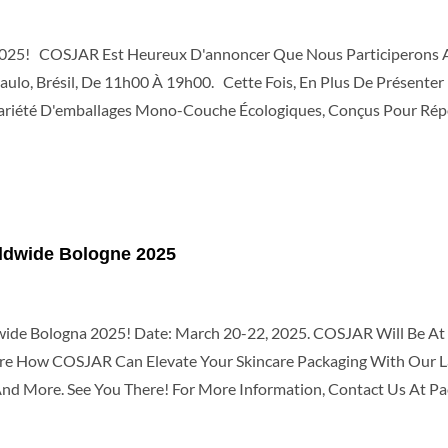
025! COSJAR Est Heureux D'annoncer Que Nous Participerons A
aulo, Brésil, De 11h00 À 19h00. Cette Fois, En Plus De Présenter
riété D'emballages Mono-Couche Écologiques, Conçus Pour Répo
s Sommes Très Enthousiastes À L'idée De Partager Nos Dernières
 Paulo, Brésil 📅 Date : 10-12 Juin 2025 🕚 Heure : 11h00 – 19h0
ns Hâte De Vous Accueillir À Notre Stand! À Bientôt À São Paulo!
ldwide Bologne 2025
de Bologna 2025! Date: March 20-22, 2025. COSJAR Will Be At
re How COSJAR Can Elevate Your Skincare Packaging With Our Lat
, And More. See You There! For More Information, Contact Us At