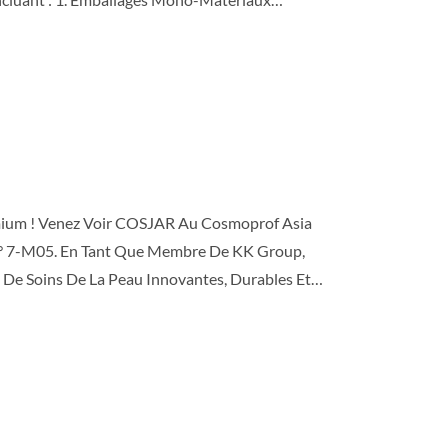
R Personnalisables 3. Systèmes D'emballage
mium Pour Les Marques De Soins De La Peau De
Versailles ★ Stand : H184 Inscrivez-Vous Pour
CD Paris, Nous Serions Ravis De Vous Rencontrer
mium ! Venez Voir COSJAR Au Cosmoprof Asia
N° 7-M05. En Tant Que Membre De KK Group,
 De Soins De La Peau Innovantes, Durables Et
 Novembre 2025 🏢 Stand N° : 7-M05 Ne Manquez
 Confiance, Qualité Et Durabilité. Façonnons
nion Avec Nous À L'avance :