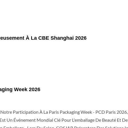
reusement À La CBE Shanghai 2026
kaging Week 2026
tre Participation À La Paris Packaging Week - PCD Paris 2026,
s Est Un Événement Mondial Clé Pour L'emballage De Beauté Et D
En Emballage. Lors Du Salon, COSJAR Présentera Des Solutions I