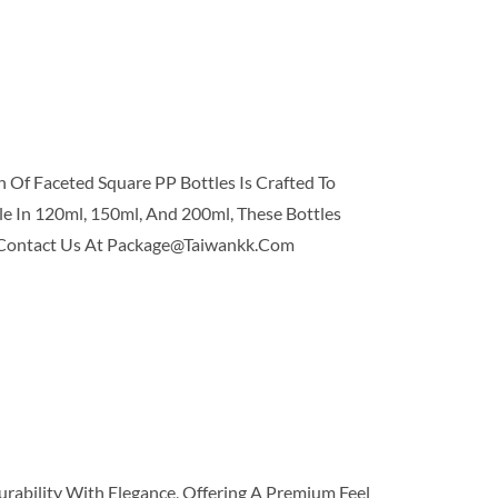
n Of Faceted Square PP Bottles Is Crafted To
le In 120ml, 150ml, And 200ml, These Bottles
il Contact Us At Package@taiwankk.com
urability With Elegance, Offering A Premium Feel