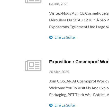
03 Jun, 2025
Visitez-Nous Au FCE Cosmetique 2
Déroulera Du 10 Au 12 Juin À São P
Exposerons Également Une Large Va
Dans L'industrie De La Beauté! Nou
Lire La Suite
Vous. 📍 Lieu : São Paulo Expo, São
Innovations Et Solutions. Nous Avo
Exposition : Cosmoprof Wor
20 Mar, 2025
Join COSJAR At Cosmoprof Worldwi
Welcome You To Visit Us And Explo
Packaging, PET Thick Wall Bottles
Lire La Suite