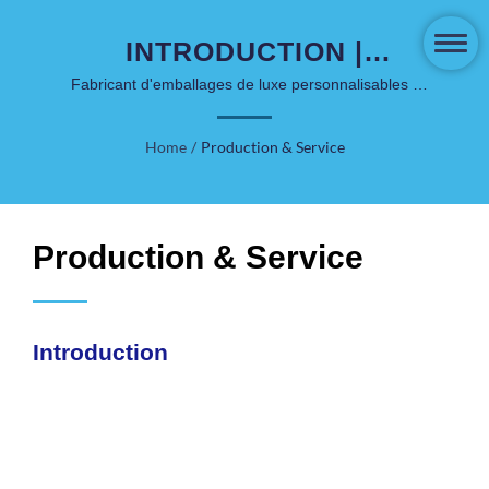
INTRODUCTION |
EMBALLAGE DE SOINS
Fabricant d'emballages de luxe personnalisables -
COSJAR
DE LA PEAU ET
Home
/
Production & Service
COSMÉTIQUES
INNOVANTS - COSJAR
Production & Service
Introduction