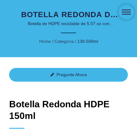
BOTELLA REDONDA DE
HDPE 150ML - SERIE
Botella de HDPE reciclable de 5.07 oz con
dispensador para productos de cuidado de la piel de
SOFT TOUCH DE
gama media
Home
/
Categoría
/
130-500ml
ENVASES DE BELLEZA
Pregunte Ahora
Botella Redonda HDPE
150ml