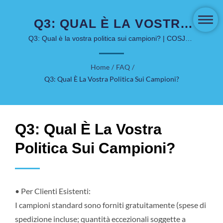
Q3: QUAL È LA VOSTRA
POLITICA SUI CAMPIONI?
Q3: Qual è la vostra politica sui campioni? | COSJAR
è attiva nel mercato dell'imballaggio per la cura della
| SOLUZIONI DI LUSSO E
pelle e cosmetici da oltre 40 anni.
Home
/
FAQ
/
SOSTENIBILI - COSJAR
Q3: Qual È La Vostra Politica Sui Campioni?
Q3: Qual È La Vostra
Politica Sui Campioni?
• Per Clienti Esistenti:
I campioni standard sono forniti gratuitamente (spese di
spedizione incluse; quantità eccezionali soggette a