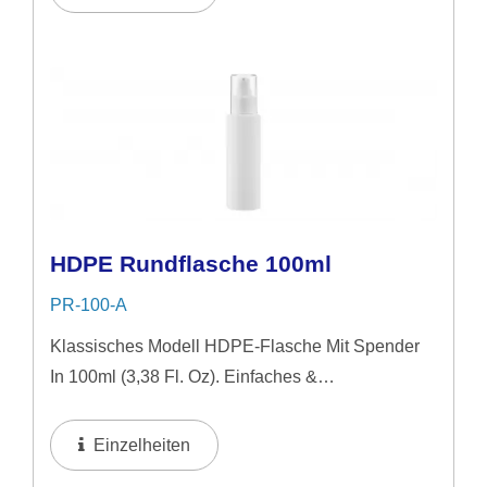
Edle Aussehen Von Glas, Bleibt Dabei...
HDPE Rundflasche 100ml
PR-100-A
Klassisches Modell HDPE-Flasche Mit Spender
In 100ml (3,38 Fl. Oz). Einfaches &
Naturbelassenes Bild Ideal Für Mittelpreisige
Hautpflegeprodukte. Anwendung In Flüssiger
Einzelheiten
Form, Lotion & Gel Empfohlen.