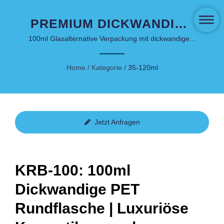
PREMIUM DICKWANDIGE
PET-RUNDFLASCHE FÜR
100ml Glasalternative Verpackung mit dickwandigem
Design und PCR-Optionen
LUXURIÖSE
Home
/
Kategorie
/
35-120ml
HAUTPFLEGE
Jetzt Anfragen
KRB-100: 100ml
Dickwandige PET
Rundflasche | Luxuriöse