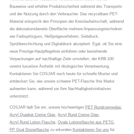
Bauweise und erhöhte Produktsicherheit während des Transports
und der Nutzung durch den Verbraucher. Das recycelbare PET-
Material entspricht den Prinzipien der Kreislaufwirtschaft, während
die dekorationsbereite Oberfläche mehrere Anpassungstechniken
wie Farbspritzguss, Heißprägeverfahren, Siebdruck,
Sprühbeschichtung und Digitaldruck akzeptiert. Egal, ob Sie eine
neue Prestige-Hautpflegelinie einführen oder bestehende
Verpackungen auf nachhaltige Ziele umstellen, der KRB-100
vereint luxuriöse Ästhetik mit ökologischer Verantwortung.
Kontaktieren Sie COSJAR noch heute für schnelle Muster und
entdecken Sie, wie unsere schwere PET-Flasche Ihre Marke
aufwerten kann, während sie Ihre Nachhaltigkeitsinitiativen
unterstützt.
COSJAR lädt Sie ein, unsere hochwertigen
PET Rundcremeglas
,
Acryl Quadrat Creme Glas
,
Acryl Rund Creme Glas
,
Acryl Rund Lotion Flasche
,
Ovale Lotionsflasche aus PETG
,
PP Oval Dosierflasche
zu erkunden.
Kontaktieren Sie uns
für