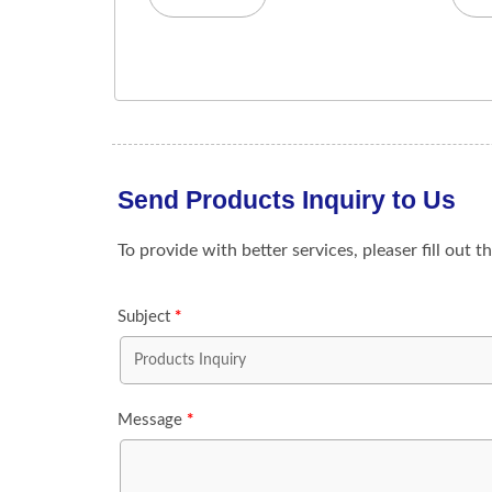
Seri Lily Melody, Memiliki Tutup
Emas
Halus Yang Melengkung, Botol
Lang
Anggun Ini Sempurna...
Oval 