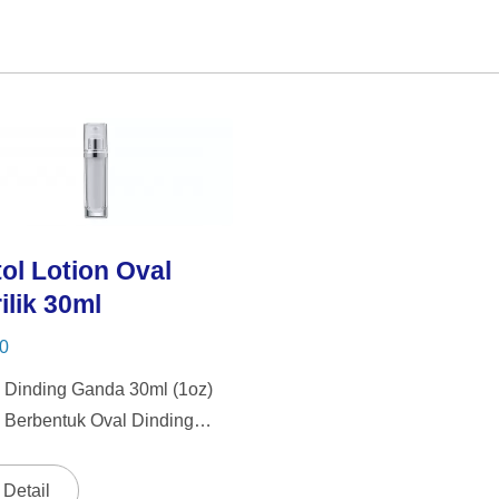
ol Lotion Oval
ilik 30ml
0
l Dinding Ganda 30ml (1oz)
l Berbentuk Oval Dinding
a Dengan Sentuhan Chic
 Kerah Aluminium Perak Atau
Detail