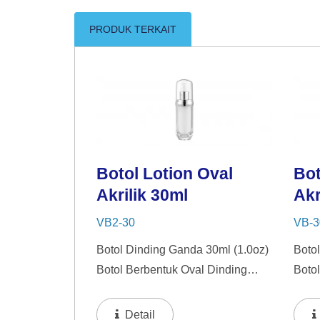
PRODUK TERKAIT
Botol Lotion Oval
Bot
Akrilik 30ml
Akr
VB2-30
VB-3
Botol Dinding Ganda 30ml (1.0oz)
Boto
Botol Berbentuk Oval Dinding
Boto
Ganda Dengan Tutup Halus Yang
Gand
Melengkung. Gaya Botol Oval Ini,
Dari
Detail