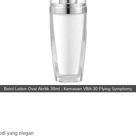
Botol Lotion Oval Akrilik 30ml - Kemasan VBA-30 Flying Symphony
odi yang elegan