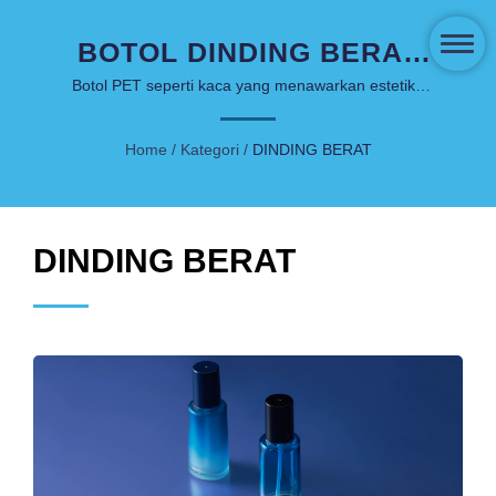
BOTOL DINDING BERAT
BERKELANJUTAN UNTUK
Botol PET seperti kaca yang menawarkan estetika
mewah dengan kemampuan daur ulang lengkap
KEMASAN KECANTIKAN
untuk merek perawatan kulit yang peduli lingkungan
Home
/
Kategori
/
DINDING BERAT
PREMIUM
DINDING BERAT