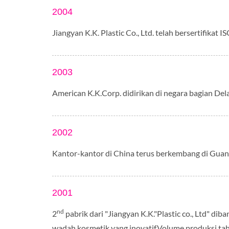
2004
Jiangyan K.K. Plastic Co., Ltd. telah bersertifikat 
2003
American K.K.Corp. didirikan di negara bagian De
2002
Kantor-kantor di China terus berkembang di Guang
2001
nd
2
pabrik dari "Jiangyan K.K."Plastic co., Ltd" d
wadah kosmetik yang inovatif.Volume produksi ta