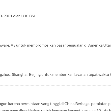
ISO-9001 oleh U.K. BSI.
laware, AS untuk mempromosikan pasar penjualan di Amerika Utar
zhou, Shanghai, Beijing untuk memberikan layanan tepat waktu k
ibangun karena permintaan yang tinggi di China.Berbagai peralat
hunan yang diperkirakan untuk kemasan kosmetik adalah 10 juta 