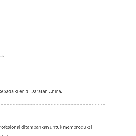
a.
epada klien di Daratan China.
an profesional ditambahkan untuk memproduksi
buah.