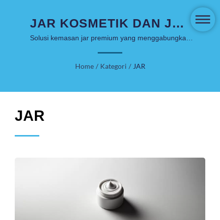
JAR KOSMETIK DAN JAR
KRIM YANG INDAH
Solusi kemasan jar premium yang menggabungkan
keanggunan, fungsionalitas, dan keberlanjutan untuk
UNTUK PRODUK
merek kosmetik prestisius
Home
/
Kategori
/
JAR
KECANTIKAN MEWAH
JAR