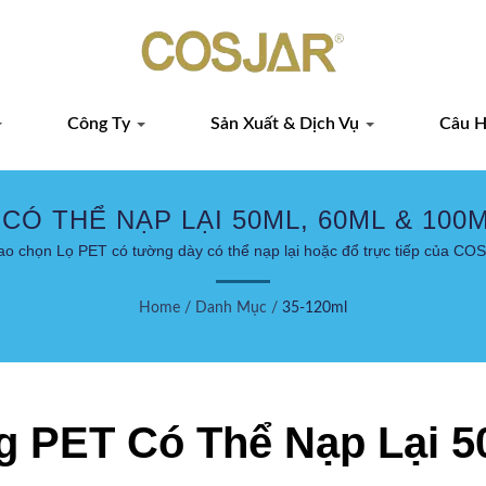
Công Ty
Sản Xuất & Dịch Vụ
Câu H
CÓ THỂ NẠP LẠI 50ML, 60ML & 100M
THUẬT
ao chọn Lọ PET có tường dày có thể nạp lại hoặc đổ trực tiếp của C
Home
/
Danh Mục
/
35-120ml
g PET Có Thể Nạp Lại 5