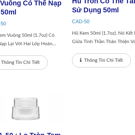
Hũ Tròn Có Thể Tá
 Vuông Có Thể Nạp
Sử Dụng 50ml
 50ml
CAD-50
-50
Hũ Kem 50ml (1.7oz). Nó Kết
em Vuông 50ml (1.7oz) Có
Giữa Tinh Thần Thân Thiện V
Nạp Lại Với Hai Lớp Hoàn
Môi Trường Và Một Chút San
 Được Làm Bằng PP, Có Cả
Trọng, Cung Cấp Hũ Bên Tron
Thông Tin Chi Tiết
 Thiện Bóng Và Mờ, Với 4
Thông Tin Chi Tiết
Thể Tái Sử Dụng Để Khuyến 
Bằng Nhau Và Các Góc Tròn
Việc...
 Ngăn Chặn...