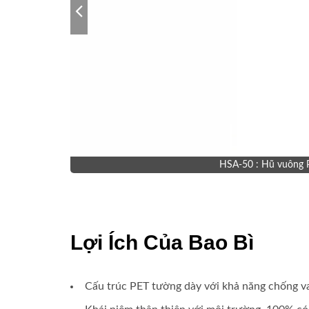
HSA-50 : Hũ vuông PE
Lợi Ích Của Bao Bì
Cấu trúc PET tường dày với khả năng chống va