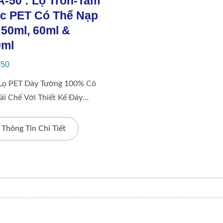
-50 : Lọ Tròn-Tam
c PET Có Thể Nạp
 50ml, 60ml &
0ml
-50
Lọ PET Dày Tường 100% Có
ái Chế Với Thiết Kế Đáy
 TAM GIÁC. Nó Bao Gồm 4
Chọn Nắp Có Thể Thay Thế. Lọ
Thông Tin Chi Tiết
 Cấp Hệ Thống Có Thể Nạp