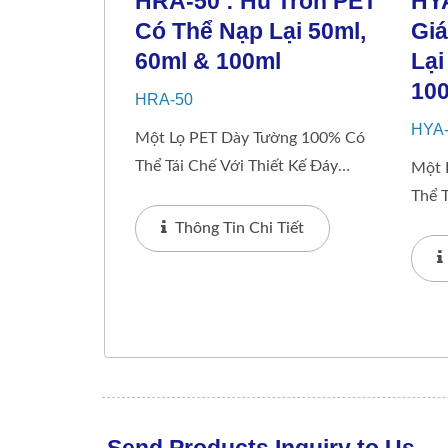
HRA-50 : Hũ Tròn PET
HYA
Có Thể Nạp Lại 50ml,
Giá
60ml & 100ml
Lại
10
HRA-50
HYA
Một Lọ PET Dày Tường 100% Có
Thể Tái Chế Với Thiết Kế Đáy
Một 
TRÒN. Nó Bao Gồm 4 Tùy Chọn
Thể T
Nắp Có Thể Thay Đổi. Lọ Cung
HÌNH
Thông Tin Chi Tiết
Cấp Hệ Thống Có Thể Nạp Lại
Tùy 
Với...
Cung
Lại...