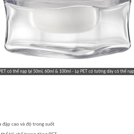
T có thể nạp lại 50ml, 60ml & 100ml - Lọ PET có tường dày có thể nạp 
 đập cao và độ trong suốt