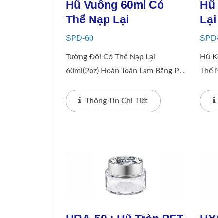
Hũ Vuông 60ml Có
Hũ
Thể Nạp Lại
Lại
SPD-60
SPD
Tường Đôi Có Thể Nạp Lại
Hũ K
60ml(2oz) Hoàn Toàn Làm Bằng PP,
Thể 
Cả Hai Đều Có Hoàn Thiện Bóng
Toàn
Và Mờ
Hoàn
Thông Tin Chi Tiết
Mặt 
Giúp