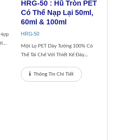
i
HRG-50 : Hũ Tròn PET
Có Thể Nạp Lại 50ml,
60ml & 100ml
HRG-50
 Hợp
ới
Một Lọ PET Dày Tường 100% Có
g
Thể Tái Chế Với Thiết Kế Đáy
g Có
TRÒN. Nó Bao Gồm 4 Tùy Chọn
Khích
Nắp Có Thể Thay Đổi. Lọ Cung
Thông Tin Chi Tiết
Cấp Hệ Thống Có Thể Nạp Lại
Với...