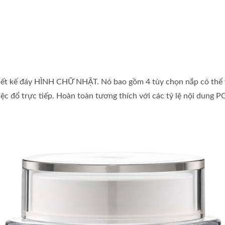
iết kế đáy HÌNH CHỮ NHẬT. Nó bao gồm 4 tùy chọn nắp có thể th
ệc đổ trực tiếp. Hoàn toàn tương thích với các tỷ lệ nội dung P