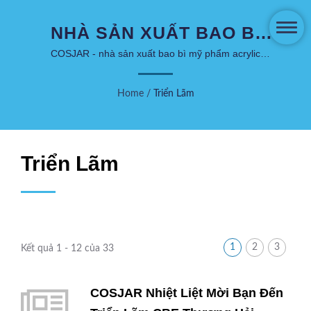
NHÀ SẢN XUẤT BAO BÌ
SANG TRỌNG TÙY CHỈNH
COSJAR - nhà sản xuất bao bì mỹ phẩm acrylic
trong suốt.
- COSJAR
Home
/
Triển Lãm
Triển Lãm
1
2
3
Kết quả 1 - 12 của 33
COSJAR Nhiệt Liệt Mời Bạn Đến