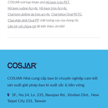
COSJAR mời bạn khám phá
Hũ kem tròn PET
,
Hũ kem vuông Acrylic
,
Hũ kem tròn Acrylic
,
Chai kem dưỡng da tròn acrylic
,
Chai lotion Oval PETG
,
Chai phân phối Oval PP
chất lượng cao của chúng tôi.
Liên hệ với chúng tôi
để biết thêm chi tiết!
COSJAR-Nhà cung cấp bao bì chuyên nghiệp cam kết
sản xuất giải pháp bao bì xuất sắc & bền vững.
5F., No.14, Ln. 235, Baoqiao Rd., Xindian Dist., New
Taipei City 231, Taiwan