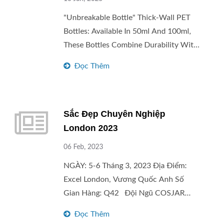
Brands. For More Detail Contact Us At
"Unbreakable Bottle" Thick-Wall PET
Package@taiwankk.com
Bottles: Available In 50ml And 100ml,
These Bottles Combine Durability With
Elegance, Offering A Premium Feel
Đọc Thêm
Without The Risk Of Breakage.
Designed To Enhance Both
Functionality And Style, The
Sắc Đẹp Chuyên Nghiệp
"Unbreakable Bottle" Is Perfect For
Modern Skincare Products That
London 2023
Demand Reliable, Sustainable And
06 Feb, 2023
Sophisticated Packaging. Discover The
NGÀY: 5-6 Tháng 3, 2023 Địa Điểm:
Future Of Unbreakable Beauty
Excel London, Vương Quốc Anh Số
Packaging Today! For More
Gian Hàng: Q42 Đội Ngũ COSJAR
Information, Contact Us At
Đang Tham Gia, Bạn Đang Tìm Kiếm
Package@taiwankk.com
Đọc Thêm