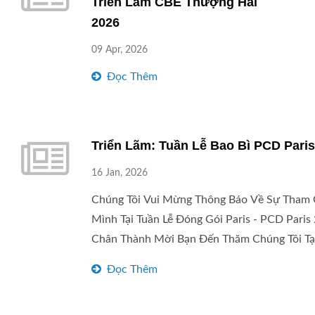
Triển Lãm CBE Thượng Hải
2026
09 Apr, 2026
Đọc Thêm
Triển Lãm: Tuần Lễ Bao Bì PCD Paris
16 Jan, 2026
Chúng Tôi Vui Mừng Thông Báo Về Sự Tham 
Mình Tại Tuần Lễ Đóng Gói Paris - PCD Paris
Chân Thành Mời Bạn Đến Thăm Chúng Tôi Tại
PCD Paris Là Một Sự Kiện Toàn Cầu Quan T
Đọc Thêm
Đóng Gói Mỹ Phẩm Và Nước Hoa Cao Cấp, 
Các Thương Hiệu, Nhà Thiết Kế Và Những N