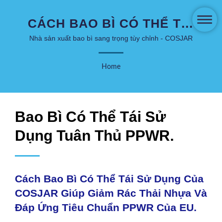
CÁCH BAO BÌ CÓ THỂ TÁI
SỬ DỤNG CỦA COSJAR
Nhà sản xuất bao bì sang trọng tùy chỉnh - COSJAR
GIÚP GIẢM RÁC THẢI
Home
NHỰA VÀ ĐÁP ỨNG TIÊU
CHUẨN PPWR CỦA EU. |
BAO BÌ CHĂM SÓC DA VÀ
Bao Bì Có Thể Tái Sử
MỸ PHẨM SÁNG TẠO -
Dụng Tuân Thủ PPWR.
COSJAR
Cách Bao Bì Có Thể Tái Sử Dụng Của
COSJAR Giúp Giảm Rác Thải Nhựa Và
Đáp Ứng Tiêu Chuẩn PPWR Của EU.