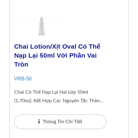
Chai Lotion/xịt Oval Có Thể
Nạp Lại 50ml Với Phần Vai
Tròn
VRB-50
Chai Có Thể Nạp Lại Hai Lớp 50ml
(1.70oz). Kết Hợp Các Nguyên Tắc Thân
Thiện Với Môi Trường Với Một Chút Sang
Trọng, Bao Bì Của...
Thông Tin Chi Tiết