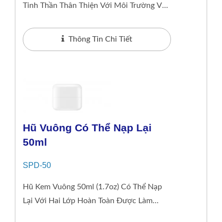
Tinh Thần Thân Thiện Với Môi Trường Và
Một Chút Sang Trọng, Cung Cấp Hũ Bên
Trong Có Thể...
Thông Tin Chi Tiết
Hũ Vuông Có Thể Nạp Lại
50ml
SPD-50
Hũ Kem Vuông 50ml (1.7oz) Có Thể Nạp
Lại Với Hai Lớp Hoàn Toàn Được Làm
Bằng PP, Có Cả Hoàn Thiện Bóng Và Mờ,