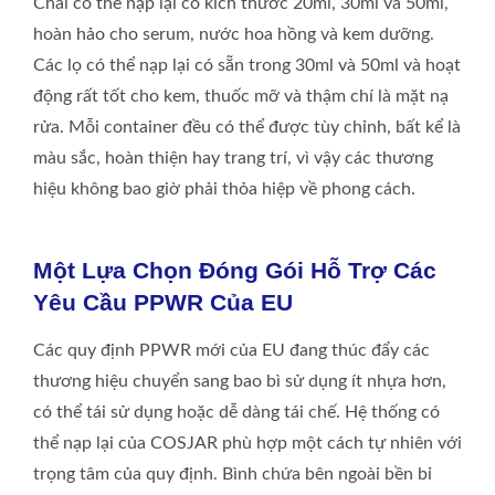
Chai có thể nạp lại có kích thước 20ml, 30ml và 50ml,
hoàn hảo cho serum, nước hoa hồng và kem dưỡng.
Các lọ có thể nạp lại có sẵn trong 30ml và 50ml và hoạt
động rất tốt cho kem, thuốc mỡ và thậm chí là mặt nạ
rửa. Mỗi container đều có thể được tùy chỉnh, bất kể là
màu sắc, hoàn thiện hay trang trí, vì vậy các thương
hiệu không bao giờ phải thỏa hiệp về phong cách.
Một Lựa Chọn Đóng Gói Hỗ Trợ Các
Yêu Cầu PPWR Của EU
Các quy định PPWR mới của EU đang thúc đẩy các
thương hiệu chuyển sang bao bì sử dụng ít nhựa hơn,
có thể tái sử dụng hoặc dễ dàng tái chế. Hệ thống có
thể nạp lại của COSJAR phù hợp một cách tự nhiên với
trọng tâm của quy định. Bình chứa bên ngoài bền bỉ