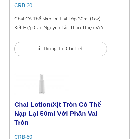
CRB-30
Chai Có Thể Nạp Lại Hai Lớp 30ml (1oz).
Kết Hợp Các Nguyên Tắc Thân Thiện Với
Môi Trường Với Một Chút Sang Trọng, Bao
Bì Của...
Thông Tin Chi Tiết
Chai Lotion/xịt Tròn Có Thể
Nạp Lại 50ml Với Phần Vai
Tròn
CRB-50