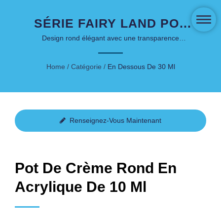
SÉRIE FAIRY LAND POT
ROND EN ACRYLIQUE DE
Design rond élégant avec une transparence
améliorée pour des applications de soins de la peau
10 ML.
haut de gamme.
Home
/
Catégorie
/
En Dessous De 30 Ml
Renseignez-Vous Maintenant
Pot De Crème Rond En
Acrylique De 10 Ml