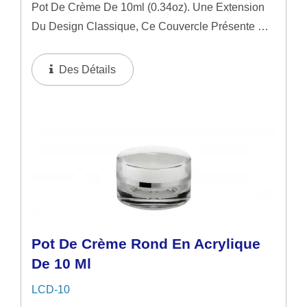
Pot De Crème De 10ml (0.34oz). Une Extension
Du Design Classique, Ce Couvercle Présente Un
Capuchon En Spirale Avec Un Bord En
Aluminium, Rehaussant Son Attrait Visuel Avec
Des Détails
Un Éclat Doré Ou Argenté...
Pot De Crème Rond En Acrylique
De 10 Ml
LCD-10