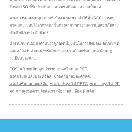
รับรอง ISO ที่รับประกันความน่าเชื่อถือและความเป็นเลิศ.
มาตรการควบคุมคุณภาพที่เข้มงวดของเราทำให้มั่นใจได้ว่ากระปุก
ขวด และระบบไร้อากาศทุกชิ้นตรงตามมาตรฐานความปลอดภัยและ
ประสิทธิภาพระดับสากล.
ทำงานกับพันธมิตรด้านบรรจุภัณฑ์ที่มุ่งมั่นในการส่งมอบผลิตภัณฑ์ที่
สอดคล้องกับตำแหน่งพรีเมียมของแบรนด์และข้อกำหนดด้านกฎ
ระเบียบของคุณ.
COSJAR ขอเชิญคุณสำรวจ
ขวดครีมกลม PET
,
ขวดครีมสี่เหลี่ยมอะคริลิค
,
ขวดครีมกลมอะคริลิค
,
ขวดโลชั่นกลมอะคริลิค
,
ขวดโลชั่นรูปไข่ PETG
,
ขวดจ่ายรูปไข่ PP
คุณภาพสูงของเรา.
ติดต่อเรา
เพื่อรายละเอียดเพิ่มเติม!