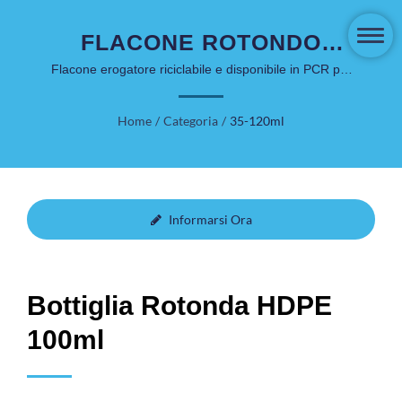
FLACONE ROTONDO
HDPE CLASSICO DA
Flacone erogatore riciclabile e disponibile in PCR per
lozione, gel e prodotti per la cura del viso
100ML PER SKINCARE DI
Home
/
Categoria
/
35-120ml
MEDIO LIVELLO
Informarsi Ora
Bottiglia Rotonda HDPE
100ml