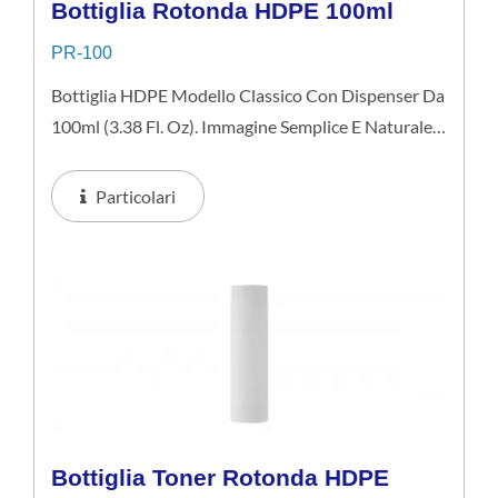
Bottiglia Rotonda HDPE 100ml
PR-100
Bottiglia HDPE Modello Classico Con Dispenser Da
100ml (3.38 Fl. Oz). Immagine Semplice E Naturale
Ideale Per Prodotti Per La Cura Della Pelle Di Fascia
Media. Si Consiglia Di Applicare In Forma Liquida,...
Particolari
Bottiglia Toner Rotonda HDPE