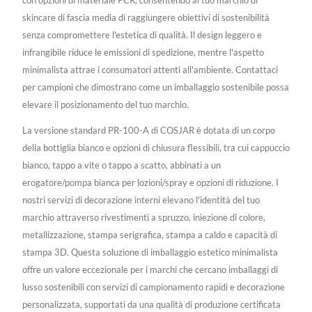
con opzioni di materiale PCR, consentendo al tuo marchio di
skincare di fascia media di raggiungere obiettivi di sostenibilità
senza compromettere l'estetica di qualità. Il design leggero e
infrangibile riduce le emissioni di spedizione, mentre l'aspetto
minimalista attrae i consumatori attenti all'ambiente. Contattaci
per campioni che dimostrano come un imballaggio sostenibile possa
elevare il posizionamento del tuo marchio.
La versione standard PR-100-A di COSJAR è dotata di un corpo
della bottiglia bianco e opzioni di chiusura flessibili, tra cui cappuccio
bianco, tappo a vite o tappo a scatto, abbinati a un
erogatore/pompa bianca per lozioni/spray e opzioni di riduzione. I
nostri servizi di decorazione interni elevano l'identità del tuo
marchio attraverso rivestimenti a spruzzo, iniezione di colore,
metallizzazione, stampa serigrafica, stampa a caldo e capacità di
stampa 3D. Questa soluzione di imballaggio estetico minimalista
offre un valore eccezionale per i marchi che cercano imballaggi di
lusso sostenibili con servizi di campionamento rapidi e decorazione
personalizzata, supportati da una qualità di produzione certificata