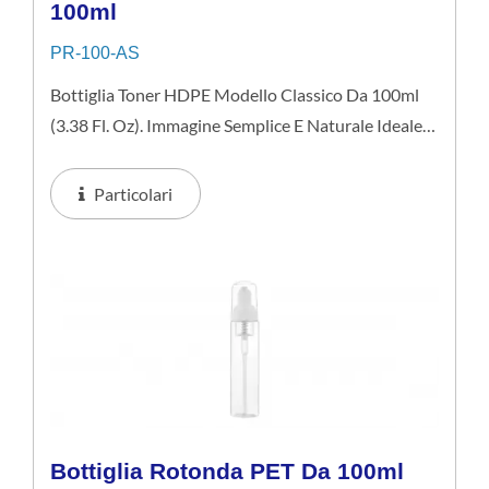
100ml
PR-100-AS
Bottiglia Toner HDPE Modello Classico Da 100ml
(3.38 Fl. Oz). Immagine Semplice E Naturale Ideale
Per Prodotti Per La Cura Della Pelle Di Fascia
Media. Si Consiglia Di Applicare In Forma Liquida.
Particolari
Bottiglia Rotonda PET Da 100ml