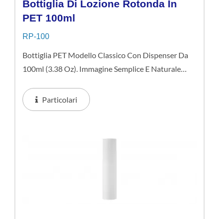
Bottiglia Di Lozione Rotonda In
PET 100ml
RP-100
Bottiglia PET Modello Classico Con Dispenser Da
100ml (3.38 Oz). Immagine Semplice E Naturale
Ideale Per Prodotti Per La Cura Della Pelle Di Fascia
Media. Suggerito Per Applicazioni In Liquido E
Particolari
Lozione.