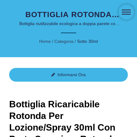
BOTTIGLIA ROTONDA
RIUTILIZZABILE PER
Bottiglia riutilizzabile ecologica a doppia parete con
design a parete spessa per prodotti per la cura del
LOZIONE/SPRAY 30ML -
viso e personale
Home
/
Categoria
/
Sotto 30ml
IMBALLAGGIO DI LUSSO
SOSTENIBILE
Informarsi Ora
Bottiglia Ricaricabile
Rotonda Per
Lozione/Spray 30ml Con