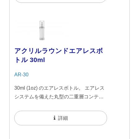
イン。 エアレスデザインは衛生的で密閉
された保管を保証し、汚染や劣化を防ぎ
ます。
アクリルラウンドエアレスボ
トル 30ml
AR-30
30ml (1oz) のエアレスボトル。 エアレス
システムを備えた丸型の二重層コンテナ
で、光沢のあるアルミニウム部品でアク
セントを付けたスリムな透明デザインが
詳細
特徴です。 エアレスデザインは衛生的で
密閉された保管を保証し、汚染や劣化を