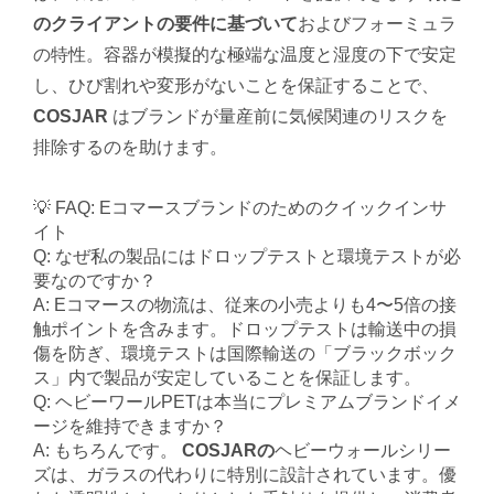
のクライアントの要件に基づいて
およびフォーミュラ
の特性。容器が模擬的な極端な温度と湿度の下で安定
し、ひび割れや変形がないことを保証することで、
COSJAR
はブランドが量産前に気候関連のリスクを
排除するのを助けます。
💡 FAQ: Eコマースブランドのためのクイックインサ
イト
Q: なぜ私の製品にはドロップテストと環境テストが必
要なのですか？
A: Eコマースの物流は、従来の小売よりも4〜5倍の接
触ポイントを含みます。ドロップテストは輸送中の損
傷を防ぎ、環境テストは国際輸送の「ブラックボック
ス」内で製品が安定していることを保証します。
Q: ヘビーワールPETは本当にプレミアムブランドイメ
ージを維持できますか？
A: もちろんです。
COSJARの
ヘビーウォールシリー
ズは、ガラスの代わりに特別に設計されています。優