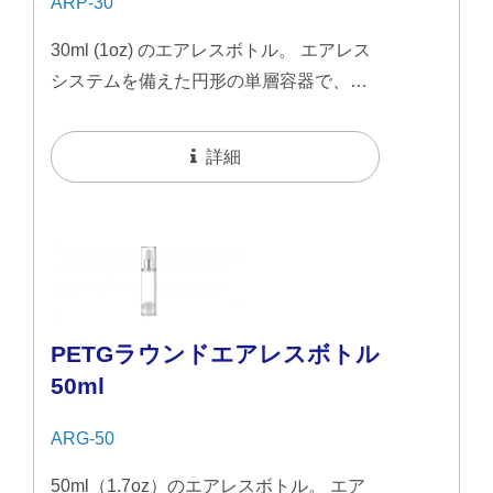
ARP-30
30ml (1oz) のエアレスボトル。 エアレス
システムを備えた円形の単層容器で、ス
リークなマット仕上げのカラーリングデ
ザインが特徴です。エアレスデザインに
詳細
より、衛生的で密閉された保管が可能に
なり、汚染や劣化を防ぎます。
PETGラウンドエアレスボトル
50ml
ARG-50
50ml（1.7oz）のエアレスボトル。 エア