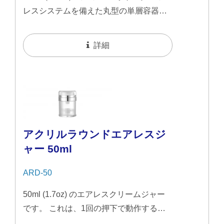
レスシステムを備えた丸型の単層容器
で、光沢のあるアルミニウム部品がアク
セントとなったスリムな透明デザインで
詳細
す。 エアレスデザインにより、衛生的で
密閉された保存が可能になり、汚染や劣
化を防ぎます。
アクリルラウンドエアレスジ
ャー 50ml
ARD-50
50ml (1.7oz) のエアレスクリームジャー
です。 これは、1回の押下で動作するエ
アレスシステムで設計されています。こ