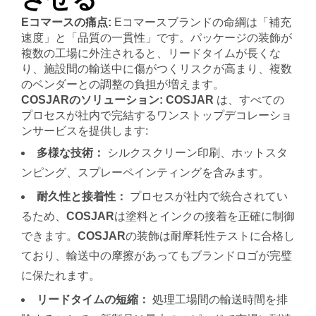
Eコマースの痛点:
Eコマースブランドの命綱は「補充
速度」と「品質の一貫性」です。パッケージの装飾が
複数の工場に外注されると、リードタイムが長くな
り、施設間の輸送中に傷がつくリスクが高まり、複数
のベンダーとの調整の負担が増えます。
COSJARのソリューション:
COSJAR
は、すべての
プロセスが社内で完結するワンストップデコレーショ
ンサービスを提供します:
多様な技術：
シルクスクリーン印刷、ホットスタ
ンピング、スプレーペインティングを含みます。
耐久性と接着性：
プロセスが社内で統合されてい
るため、
COSJAR
は塗料とインクの接着を正確に制御
できます。
COSJAR
の装飾は耐摩耗性テストに合格し
ており、輸送中の摩擦があってもブランドロゴが完璧
に保たれます。
リードタイムの短縮：
処理工場間の輸送時間を排