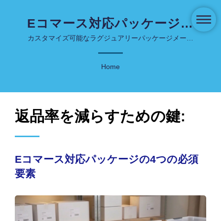
Eコマース対応パッケージの
4つの必須要素 | 革新的なス
カスタマイズ可能なラグジュアリーパッケージメーカ
ー - COSJAR
キンケア＆コスメパッケー
Home
ジ - COSJAR
返品率を減らすための鍵:
Eコマース対応パッケージの4つの必須
要素