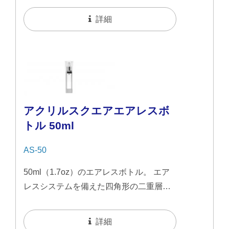
のシステムは、内容物の少量をジャーの
詳細
表面に分配し、簡単に塗布できるように
します。 エアレスデザインにより、衛生
的で密閉された保存が可能になり、汚染
や劣化を防ぎます。
アクリルスクエアエアレスボ
トル 50ml
AS-50
50ml（1.7oz）のエアレスボトル。 エア
レスシステムを備えた四角形の二重層コ
ンテナで、光沢のあるアルミニウム部品
がアクセントとなったスリムな透明デザ
詳細