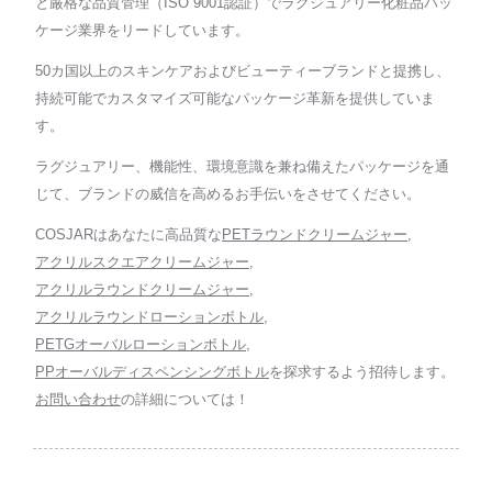
と厳格な品質管理（ISO 9001認証）でラグジュアリー化粧品パッ
ケージ業界をリードしています。
50カ国以上のスキンケアおよびビューティーブランドと提携し、
持続可能でカスタマイズ可能なパッケージ革新を提供していま
す。
ラグジュアリー、機能性、環境意識を兼ね備えたパッケージを通
じて、ブランドの威信を高めるお手伝いをさせてください。
COSJARはあなたに高品質な
PETラウンドクリームジャー
,
アクリルスクエアクリームジャー
,
アクリルラウンドクリームジャー
,
アクリルラウンドローションボトル
,
PETGオーバルローションボトル
,
PPオーバルディスペンシングボトル
を探求するよう招待します。
お問い合わせ
の詳細については！